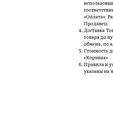
использован
соответствии
«Оплата». Р
Продавец.
Доставка То
товара до п
обмена, по а
Стоимость д
«Корзина»
Правила и у
указаны на 