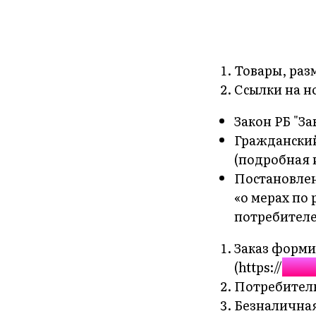
Товары, раз
Ссылки на н
Закон РБ "За
Гражданский 
(подробная 
Постановлен
«о мерах по
потребителе
Заказ форми
(https://
www.
Потребитель
Безналичная