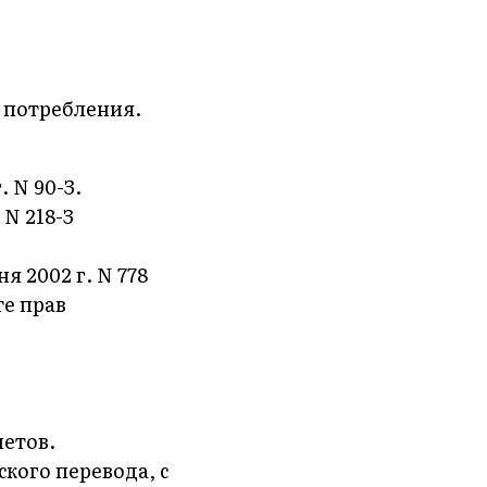
 потребления.
 N 90-З.
 N 218-З
 2002 г. N 778
те прав
четов.
кого перевода, с