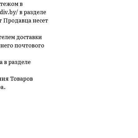
атежом в
iv.by/ в разделе
т Продавца несет
телем доставки
днего почтового
а в разделе
ния Товаров
а.